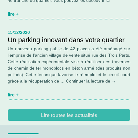
4e tranche du quartier. Vous pouvez les découvrir ici
lire
+
15/12/2020
Un parking innovant dans votre quartier
Un nouveau parking public de 42 places a été aménagé sur
l’emprise de l’ancien village de vente situé rue des Trois Parts.
Cette réalisation expérimentale vise à réutiliser des traverses
de chemin de fer monoblocs en béton armé (des produits non
pollués). Cette technique favorise le réemploi et le circuit-court
Un
grâce à la récupération de …
Continuer la lecture de
→
parking
innovant
lire
+
dans
votre
quartier
Lire toutes les actualités